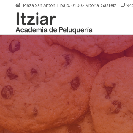
Plaza San Antón 1 bajo. 01002 Vitoria-Gastéiz ·
945
ITZIAR,
Academia
de
ACADEM
peluquería
DE
PELUQUE