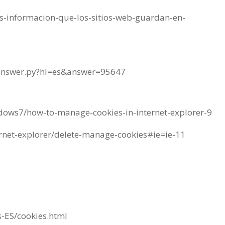
es-informacion-que-los-sitios-web-guardan-en-
/answer.py?hl=es&answer=95647
dows7/how-to-manage-cookies-in-internet-explorer-9
ernet-explorer/delete-manage-cookies#ie=ie-11
-ES/cookies.html